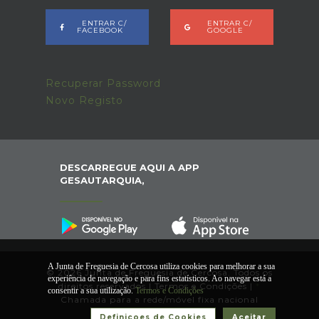
ENTRAR C/
ENTRAR C/
FACEBOOK
GOOGLE
Recuperar Password
Novo Registo
DESCARREGUE AQUI A APP
GESAUTARQUIA,
A Junta de Freguesia de Cercosa utiliza cookies para melhorar a sua
© 2026 Junta de Freguesia de Cercosa. Todos os
experiência de navegação e para fins estatísticos. Ao navegar está a
direitos reservados |
Termos e Condições
|
*
consentir a sua utilização.
Termos e Condições
Chamada para a rede/móvel fixa nacional
Definiçoes de Cookies
Aceitar