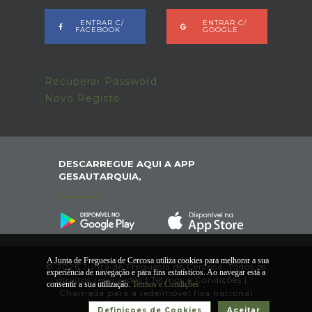
ENTRAR C/
ENTRAR C/
FACEBOOK
GOOGLE
Recuperar Password
Novo Registo
DESCARREGUE AQUI A APP
GESAUTARQUIA,
A Junta de Freguesia de Cercosa utiliza cookies para melhorar a sua
© 2026 Junta de Freguesia de Cercosa. Todos os
experiência de navegação e para fins estatísticos. Ao navegar está a
direitos reservados |
Termos e Condições
|
*
consentir a sua utilização.
Termos e Condições
Chamada para a rede/móvel fixa nacional
Definiçoes de Cookies
Aceitar